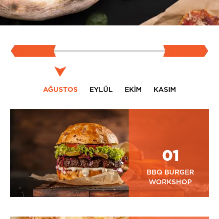
AĞUSTOS
EYLÜL
EKIM
KASIM
01
BBQ BURGER
WORKSHOP