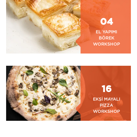
04
EL YAPIMI
BÖREK
WORKSHOP
16
EKŞİ MAYALI
PİZZA
WORKSHOP