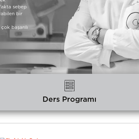
mek"
tfakta sebep
yabilen bir
 çok başarılı
Ders Programı