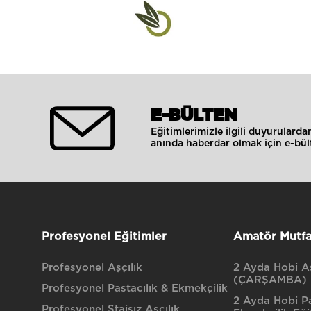
E-BÜLTEN
Eğitimlerimizle ilgili duyurulard
anında haberdar olmak için e-bült
Profesyonel Eğitimler
Amatör Mutfa
Profesyonel Aşçılık
2 Ayda Hobi Aş
(ÇARŞAMBA)
Profesyonel Pastacılık & Ekmekçilik
2 Ayda Hobi Pa
Profesyonel Stajsız Aşçılık