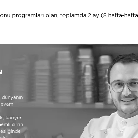
 sonu programları olan, toplamda 2 ay (8 hafta-hafta
N
a dünyanın
 devam
k; kariyer
emli sırrın
eşliğinde