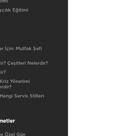
timi
çılık Eğitimi
r İçin: Mutfak Şefi
r? Çeşitleri Nelerdir?
ir?
Kriz Yönetimi
erdir?
angi Servis Stilleri
metler
e Özel Gün