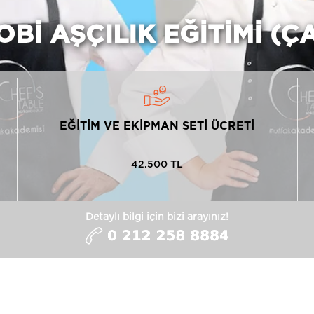
OBI AŞÇILIK EĞITIMI (
EĞİTİM VE EKİPMAN SETİ ÜCRETİ
42.500 TL
Detaylı bilgi için bizi arayınız!