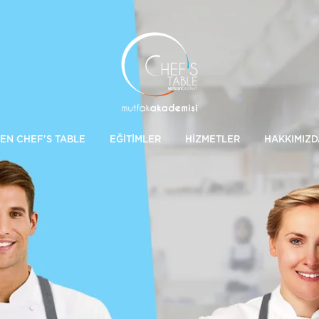
EN CHEF'S TABLE
EĞİTİMLER
HİZMETLER
HAKKIMIZD