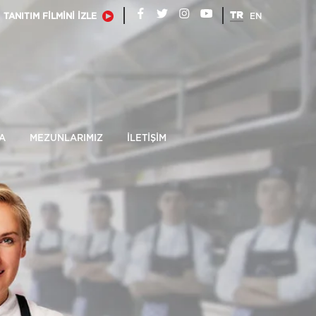
TR
TANITIM FİLMİNİ İZLE
EN
A
MEZUNLARIMIZ
İLETİŞİM