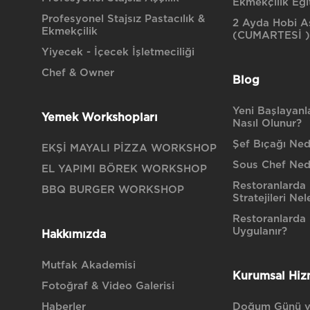
Ekmekçilik Eği
Profesyonel Stajsız Pastacılık &
2 Ayda Hobi Aş
Ekmekçilik
(CUMARTESİ )
Yiyecek - İçecek İşletmeciliği
Chef & Owner
Blog
Yeni Başlayanla
Yemek Workshopları
Nasıl Olunur?
Şef Bıçağı Nedi
EKŞİ MAYALI PİZZA WORKSHOP
Sous Chef Ned
EL YAPIMI BÖREK WORKSHOP
Restoranlarda 
BBQ BURGER WORKSHOP
Stratejileri Nel
Restoranlarda H
Uygulanır?
Hakkımızda
Mutfak Akademisi
Kurumsal Hiz
Fotoğraf & Video Galerisi
Haberler
Doğum Günü v