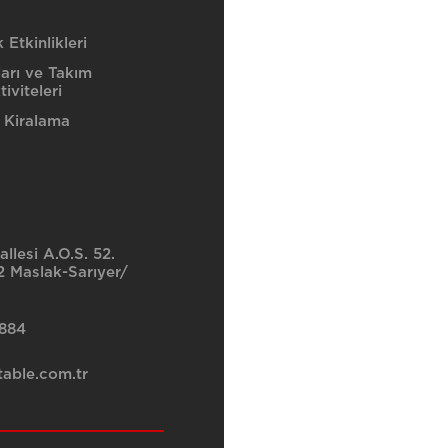
Etkinlikleri
ları ve Takım
iviteleri
 Kiralama
llesi A.O.S. 52.
 Maslak-Sarıyer/
8884
able.com.tr