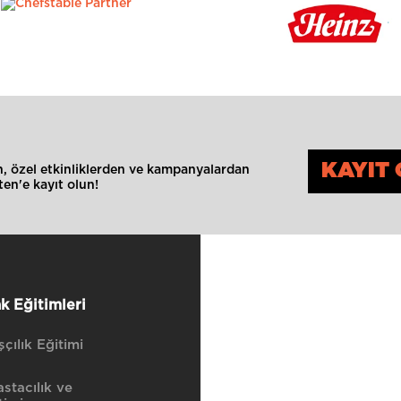
KAYIT 
an, özel etkinliklerden ve kampanyalardan
en'e kayıt olun!
k Eğitimleri
çılık Eğitimi
stacılık ve