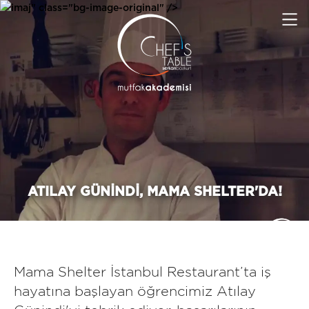
imaj" class="bg-image-original" />
ATILAY GÜNINDI, MAMA SHELTER'DA!
Mama Shelter İstanbul Restaurant’ta iş
hayatına başlayan öğrencimiz Atılay