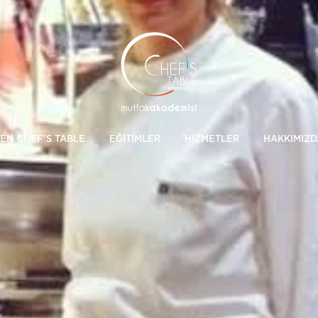
EN CHEF'S TABLE
EĞİTİMLER
HİZMETLER
HAKKIMIZD