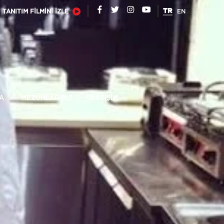
TR
TANITIM FİLMİNİ İZLE
EN
A
MEZUNLARIMIZ
İLETİŞİM