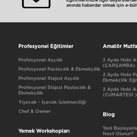
Eğitimlerimizle ilgili duyurulard
anında haberdar olmak için e-bült
Profesyonel Eğitimler
Amatör Mutfa
Profesyonel Aşçılık
2 Ayda Hobi Aş
(ÇARŞAMBA)
Profesyonel Pastacılık & Ekmekçilik
2 Ayda Hobi Pa
Profesyonel Stajsız Aşçılık
Ekmekçilik Eği
Profesyonel Stajsız Pastacılık &
2 Ayda Hobi Aş
Ekmekçilik
(CUMARTESİ )
Yiyecek - İçecek İşletmeciliği
Chef & Owner
Blog
Yeni Başlayanla
Yemek Workshopları
Nasıl Olunur?