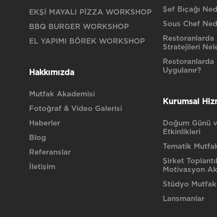
Şef Bıçağı Nedi
EKŞİ MAYALI PİZZA WORKSHOP
Sous Chef Ned
BBQ BURGER WORKSHOP
Restoranlarda 
EL YAPIMI BÖREK WORKSHOP
Stratejileri Nel
Restoranlarda H
Uygulanır?
Hakkımızda
Mutfak Akademisi
Kurumsal Hiz
Fotoğraf & Video Galerisi
Haberler
Doğum Günü v
Etkinlikleri
Blog
Tematik Mutfak 
Referanslar
Şirket Toplantı
İletişim
Motivasyon Akt
Stüdyo Mutfak
Lansmanlar