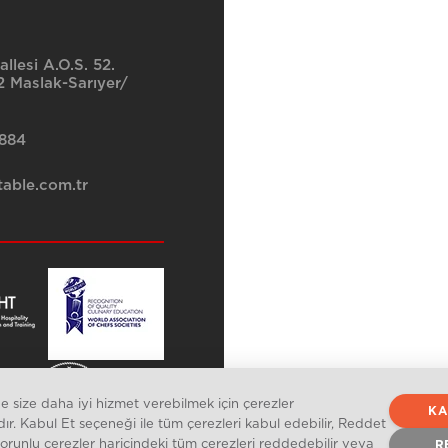
llesi A.O.S. 52.
 Maslak-Sarıyer/
8884
able.com.tr
 size daha iyi hizmet verebilmek için çerezler
KA
dır. Kabul Et seçeneği ile tüm çerezleri kabul edebilir, Reddet
zorunlu çerezler haricindeki tüm çerezleri reddedebilir veya
R