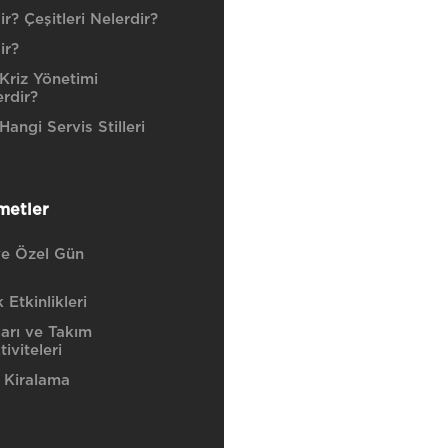
r? Çeşitleri Nelerdir?
ir?
Kriz Yönetimi
erdir?
angi Servis Stilleri
metler
e Özel Gün
Etkinlikleri
ları ve Takım
iviteleri
 Kiralama