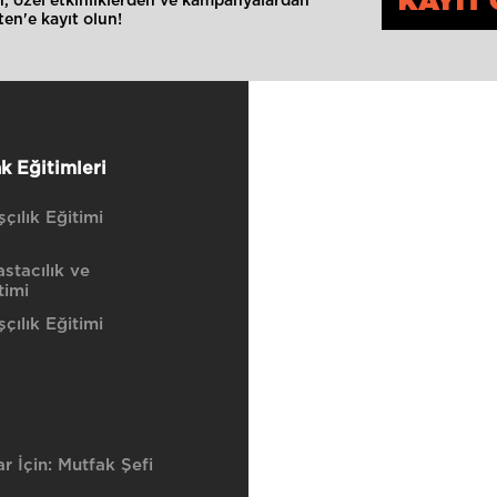
KAYIT 
an, özel etkinliklerden ve kampanyalardan
en'e kayıt olun!
k Eğitimleri
çılık Eğitimi
stacılık ve
timi
çılık Eğitimi
r İçin: Mutfak Şefi