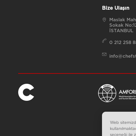
Bize Ulaşın
Maslak Maha
Sokak No:12
İSTANBUL
0 212 258 
info@chefst
Web sitemizde
kullanılmakta
seçeneği ile 