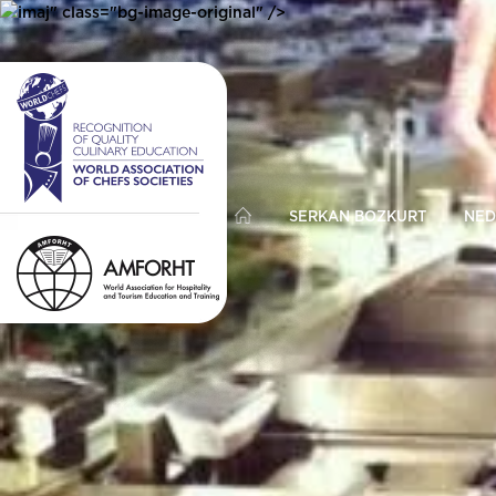
imaj" class="bg-image-original" />
SERKAN BOZKURT
NED