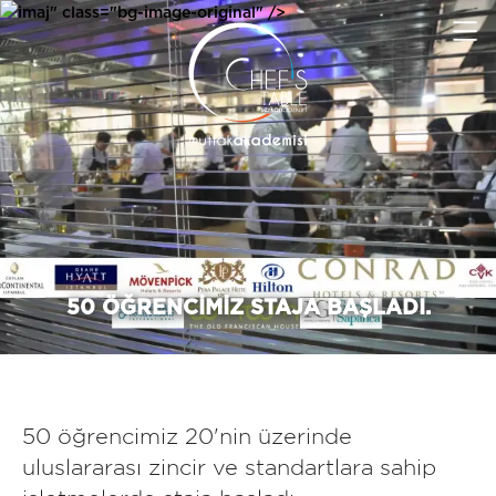
imaj" class="bg-image-original" />
50 ÖĞRENCIMIZ STAJA BAŞLADI.
50 öğrencimiz 20'nin üzerinde
uluslararası zincir ve standartlara sahip