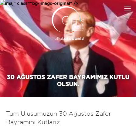
imaj" class="bg-image-original" />
30 AĞUSTOS ZAFER BAYRAMIMIZ KUTLU
OLSUN.
Tüm Ulusumuzun 30 Ağustos Zafer
Bayramını Kutlarız.