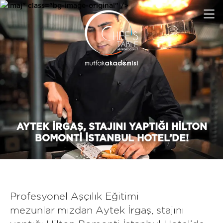
imaj" class="bg-image-original" />
AYTEK İRGAŞ, STAJINI YAPTIĞI HILTON
BOMONTI İSTANBUL HOTEL’DE!
Profesyonel Aşçılık Eğitimi
mezunlarımızdan Aytek İrgaş, stajını