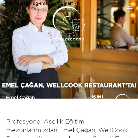
imaj" class="bg-image-original" />
EMEL ÇAĞAN, WELLCOOK RESTAURANT’TA!
Profesyonel Aşçılık Eğitimi
mezunlarımızdan Emel Çağan, WellCook