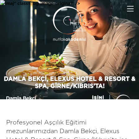
imaj" class="bg-image-original" />
DAMLA BEKÇI, ELEXUS HOTEL & RESORT &
SPA, GIRNE/KIBRIS’TA!
Profesyonel Aşçılık Eğitimi
mezunlarımızdan Damla Bekçi, Elexus