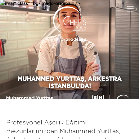
imaj" class="bg-image-original" />
MUHAMMED YURTTAŞ, ARKESTRA
ISTANBUL’DA!
Profesyonel Aşçılık Eğitimi
mezunlarımızdan Muhammed Yurttaş,