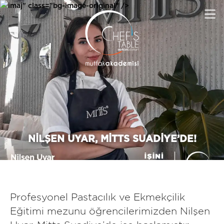
imaj" class="bg-image-original" />
NILŞEN UYAR, MITTS SUADIYE’DE!
Profesyonel Pastacılık ve Ekmekçilik
Eğitimi mezunu öğrencilerimizden Nilşen