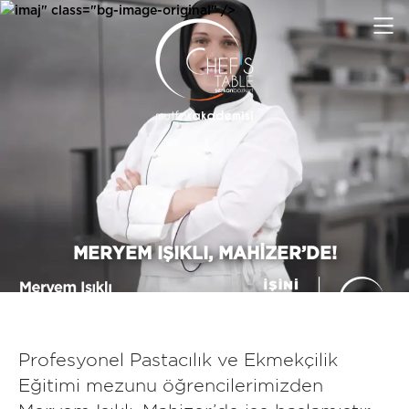
imaj" class="bg-image-original" />
MERYEM IŞIKLI, MAHIZER’DE!
Profesyonel Pastacılık ve Ekmekçilik
Eğitimi mezunu öğrencilerimizden