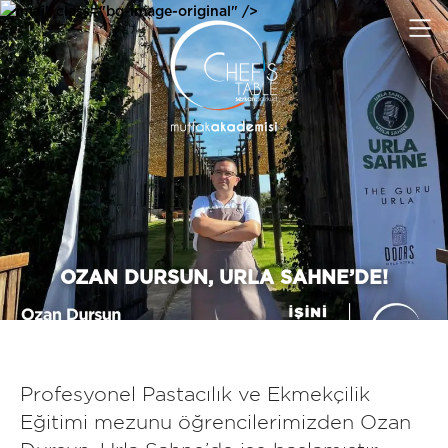
imaj" class="bg-image-original" />
OZAN DURSUN, URLA SAHNE’DE!
Profesyonel Pastacılık ve Ekmekçilik
Eğitimi mezunu öğrencilerimizden Ozan