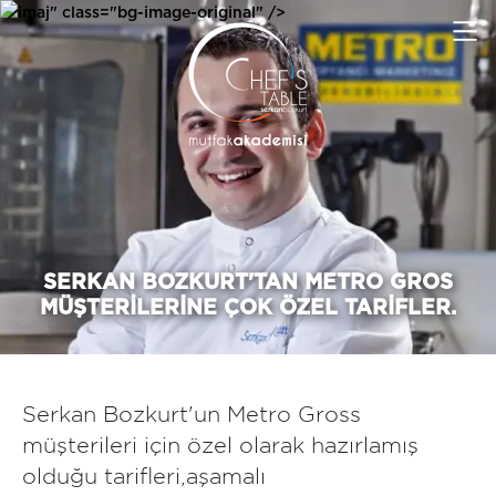
imaj" class="bg-image-original" />
SERKAN BOZKURT'TAN METRO GROS
MÜŞTERILERINE ÇOK ÖZEL TARIFLER.
Serkan Bozkurt'un Metro Gross
müşterileri için özel olarak hazırlamış
olduğu tarifleri,aşamalı