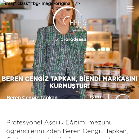
imaj" class="bg-image-original" />
BEREN CENGIZ TAPKAN, BIENDI MARKASINI
KURMUŞTUR!
Profesyonel Aşçılık Eğitimi mezunu
öğrencilerimizden Beren Cengiz Tapkan,