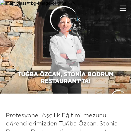
imaj" class="bg-image-original" />
TUĞBA ÖZCAN, STONIA BODRUM
RESTAURANT’TA!
Profesyonel Aşçılık Eğitimi mezunu
öğrencilerimizden Tuğba Özcan, Stonia