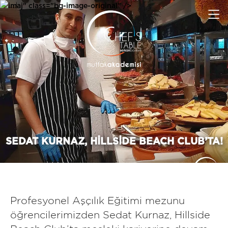
imaj" class="bg-image-original" />
SEDAT KURNAZ, HILLSIDE BEACH CLUB’TA!
Profesyonel Aşçılık Eğitimi mezunu
öğrencilerimizden Sedat Kurnaz, Hillside