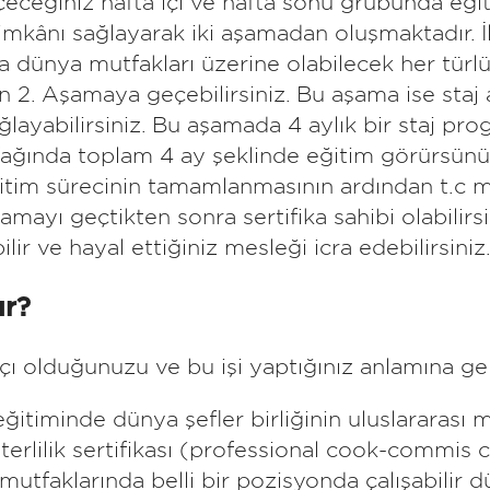
eceğiniz hafta içi ve hafta sonu grubunda eğit
imkânı sağlayarak iki aşamadan oluşmaktadır. İlk
ına dünya mutfakları üzerine olabilecek her türlü
2. Aşamaya geçebilirsiniz. Bu aşama ise staj aş
ğlayabilirsiniz. Bu aşamada 4 aylık bir staj prog
fağında toplam 4 ay şeklinde eğitim görürsünüz
ğitim sürecinin tamamlanmasının ardından t.c m
amayı geçtikten sonra sertifika sahibi olabilirsi
ir ve hayal ettiğiniz mesleği icra edebilirsiniz
ır?
 aşçı olduğunuzu ve bu işi yaptığınız anlamına g
ğitiminde dünya şefler birliğinin uluslararası m
eterlilik sertifikası (professional cook-commis
faklarında belli bir pozisyonda çalışabilir dü