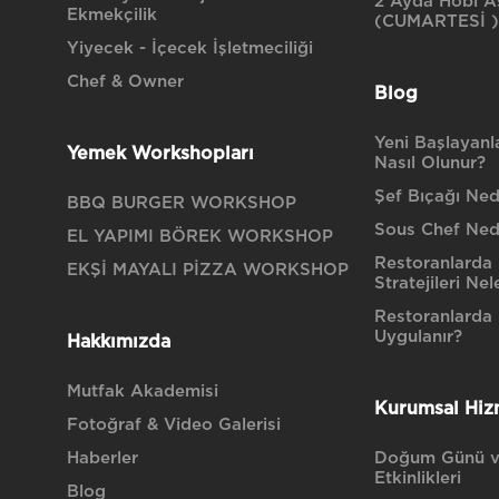
2 Ayda Hobi Aş
Ekmekçilik
(CUMARTESİ )
Yiyecek - İçecek İşletmeciliği
Chef & Owner
Blog
Yeni Başlayanla
Yemek Workshopları
Nasıl Olunur?
Şef Bıçağı Nedi
BBQ BURGER WORKSHOP
Sous Chef Ned
EL YAPIMI BÖREK WORKSHOP
Restoranlarda 
EKŞİ MAYALI PİZZA WORKSHOP
Stratejileri Nel
Restoranlarda H
Uygulanır?
Hakkımızda
Mutfak Akademisi
Kurumsal Hiz
Fotoğraf & Video Galerisi
Haberler
Doğum Günü v
Etkinlikleri
Blog