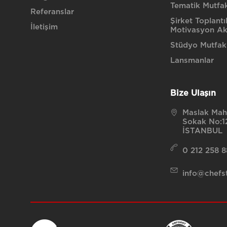
Tematik Mutfak 
Referanslar
Şirket Toplantı
İletişim
Motivasyon Akt
Stüdyo Mutfak
Lansmanlar
Bize Ulaşın
Maslak Maha
Sokak No:12
İSTANBUL
0 212 258 
info@chefst