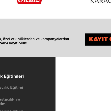
KAYIT 
an, özel etkinliklerden ve kampanyalardan
en'e kayıt olun!
k Eğitimleri
çılık Eğitimi
stacılık ve
timi