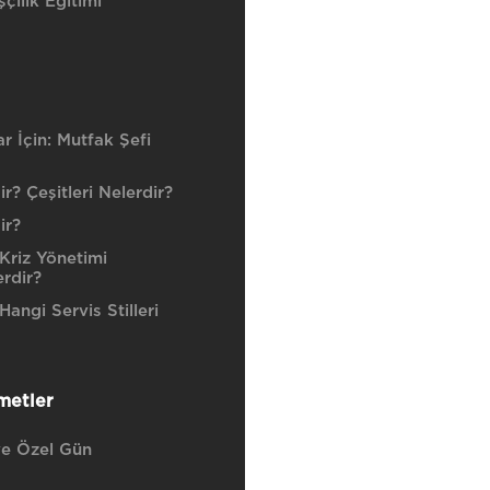
çılık Eğitimi
r İçin: Mutfak Şefi
r? Çeşitleri Nelerdir?
ir?
Kriz Yönetimi
erdir?
angi Servis Stilleri
metler
e Özel Gün