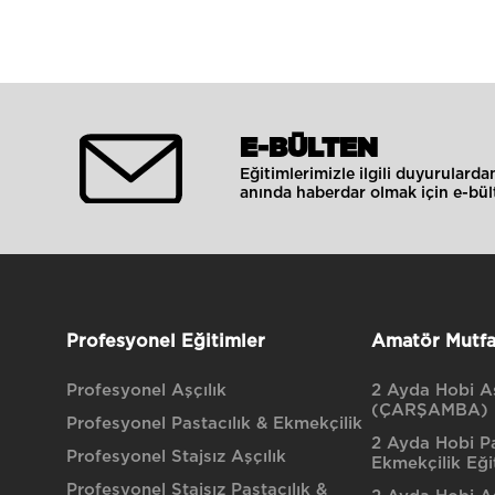
E-BÜLTEN
Eğitimlerimizle ilgili duyurulard
anında haberdar olmak için e-bült
Profesyonel Eğitimler
Amatör Mutfa
Profesyonel Aşçılık
2 Ayda Hobi Aş
(ÇARŞAMBA)
Profesyonel Pastacılık & Ekmekçilik
2 Ayda Hobi Pa
Profesyonel Stajsız Aşçılık
Ekmekçilik Eği
Profesyonel Stajsız Pastacılık &