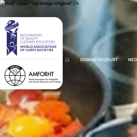
imaj" class="bg-image-original" />
SERKAN BOZKURT
NED