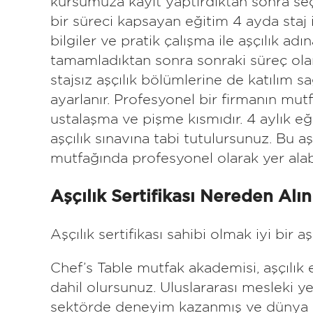
kursumuza kayıt yaptırdıktan sonra seç
bir süreci kapsayan eğitim 4 ayda staj 
bilgiler ve pratik çalışma ile aşçılık ad
tamamladıktan sonra sonraki süreç olan 
stajsız aşçılık bölümlerine de katılım sa
ayarlanır. Profesyonel bir firmanın mut
ustalaşma ve pişme kısmıdır. 4 aylık e
aşçılık sınavına tabi tutulursunuz. Bu aş
mutfağında profesyonel olarak yer alabil
Aşçılık Sertifikası Nereden Alın
Aşçılık sertifikası sahibi olmak iyi bir
Chef’s Table mutfak akademisi, aşçılık e
dahil olursunuz. Uluslararası mesleki y
sektörde deneyim kazanmış ve dünya mut