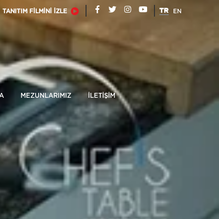
TR
TANITIM FİLMİNİ İZLE
EN
A
MEZUNLARIMIZ
İLETİŞİM