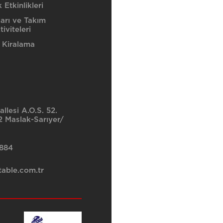
Etkinlikleri
ları ve Takım
iviteleri
 Kiralama
llesi A.O.S. 52.
 Maslak-Sarıyer/
8884
able.com.tr