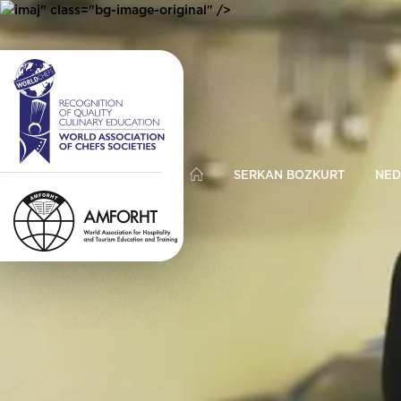
imaj" class="bg-image-original" />
SERKAN BOZKURT
NED