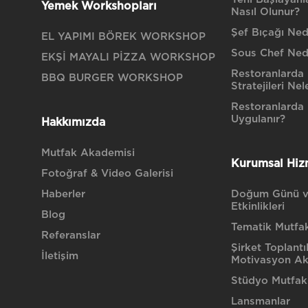
Yemek Workshopları
Nasıl Olunur?
Şef Bıçağı Nedi
EL YAPIMI BÖREK WORKSHOP
Sous Chef Ned
EKŞİ MAYALI PİZZA WORKSHOP
Restoranlarda 
BBQ BURGER WORKSHOP
Stratejileri Nel
Restoranlarda H
Uygulanır?
Hakkımızda
Mutfak Akademisi
Kurumsal Hiz
Fotoğraf & Video Galerisi
Haberler
Doğum Günü v
Etkinlikleri
Blog
Tematik Mutfak 
Referanslar
Şirket Toplantı
İletişim
Motivasyon Akt
Stüdyo Mutfak
Lansmanlar