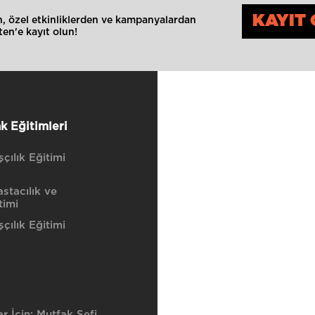
KAYIT 
an, özel etkinliklerden ve kampanyalardan
en'e kayıt olun!
k Eğitimleri
çılık Eğitimi
stacılık ve
timi
çılık Eğitimi
r İçin: Mutfak Şefi