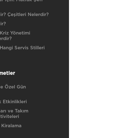
r? Çeşitleri Nelerdir?
ir?
Kriz Yönetimi
erdir?
angi Servis Stilleri
metler
e Özel Gün
Etkinlikleri
ları ve Takım
iviteleri
 Kiralama