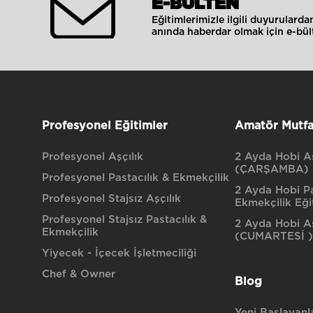
E-BÜLTEN
Eğitimlerimizle ilgili duyurulard
anında haberdar olmak için e-bült
Profesyonel Eğitimler
Amatör Mutfa
Profesyonel Aşçılık
2 Ayda Hobi Aş
(ÇARŞAMBA)
Profesyonel Pastacılık & Ekmekçilik
2 Ayda Hobi Pa
Profesyonel Stajsız Aşçılık
Ekmekçilik Eği
Profesyonel Stajsız Pastacılık &
2 Ayda Hobi Aş
Ekmekçilik
(CUMARTESİ )
Yiyecek - İçecek İşletmeciliği
Chef & Owner
Blog
Yeni Başlayanla