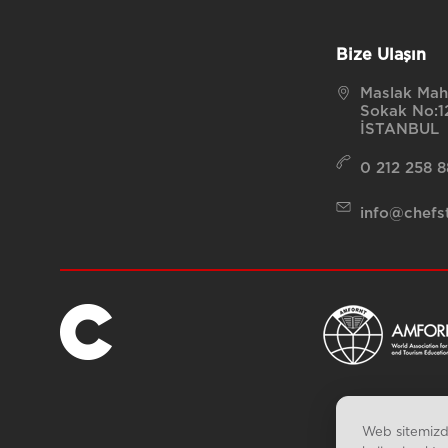
Bize Ulaşın
Maslak Maha
Sokak No:12
İSTANBUL
0 212 258 
info@chefst
Web sitemizde