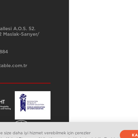
llesi A.O.S. 52.
 Maslak-Sarıyer/
8884
able.com.tr
 size daha iyi hizmet verebilmek için çerezler
KA