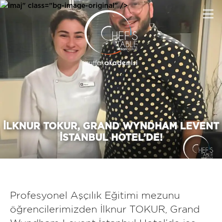
imaj" class="bg-image-original" />
İLKNUR TOKUR, GRAND WYNDHAM LEVENT
İSTANBUL HOTEL’DE!
Profesyonel Aşçılık Eğitimi mezunu
öğrencilerimizden İlknur TOKUR, Grand