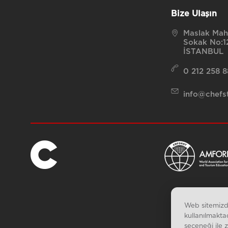
Bize Ulaşın
Maslak Maha
Sokak No:12
İSTANBUL
0 212 258 
info@chefst
Web sitemizde
kullanılmakta
seçeneği ile 