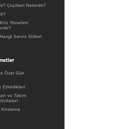
r? Çeşitleri Nelerdir?
ir?
Kriz Yönetimi
erdir?
angi Servis Stilleri
metler
e Özel Gün
Etkinlikleri
ları ve Takım
iviteleri
 Kiralama