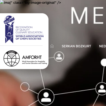
imaj" class="bg-image-original" />
SERKAN BOZKURT
NED