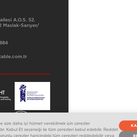
llesi A.O.S. 52.
 Maslak-Sarıyer/
8884
able.com.tr
 size daha iyi hizmet verebilmek için çerezler
KA
dır. Kabul Et seçeneği ile tüm çerezleri kabul edebilir, Reddet
zorunlu çerezler haricindeki tüm çerezleri reddedebilir veya
R