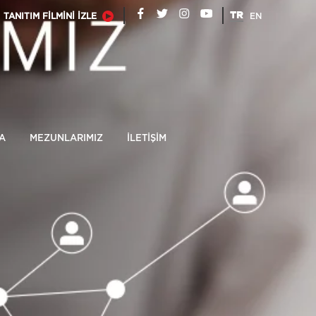
TR
TANITIM FİLMİNİ İZLE
EN
A
MEZUNLARIMIZ
İLETİŞİM