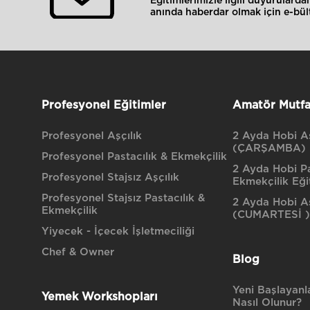
Eğitimlerimizle ilgili duyurulard
anında haberdar olmak için e-bült
Profesyonel Eğitimler
Amatör Mutfa
Profesyonel Aşçılık
2 Ayda Hobi Aş
(ÇARŞAMBA)
Profesyonel Pastacılık & Ekmekçilik
2 Ayda Hobi Pa
Profesyonel Stajsız Aşçılık
Ekmekçilik Eği
Profesyonel Stajsız Pastacılık &
2 Ayda Hobi Aş
Ekmekçilik
(CUMARTESİ )
Yiyecek - İçecek İşletmeciliği
Chef & Owner
Blog
Yeni Başlayanla
Yemek Workshopları
Nasıl Olunur?