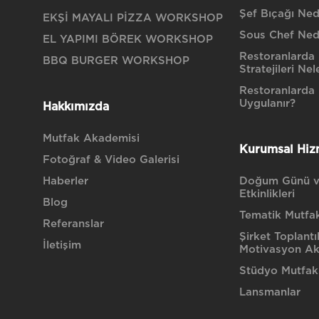
Şef Bıçağı Nedi
EKŞİ MAYALI PİZZA WORKSHOP
Sous Chef Ned
EL YAPIMI BÖREK WORKSHOP
Restoranlarda 
BBQ BURGER WORKSHOP
Stratejileri Nel
Restoranlarda H
Uygulanır?
Hakkımızda
Mutfak Akademisi
Kurumsal Hiz
Fotoğraf & Video Galerisi
Haberler
Doğum Günü v
Etkinlikleri
Blog
Tematik Mutfak 
Referanslar
Şirket Toplantı
İletişim
Motivasyon Akt
Stüdyo Mutfak
Lansmanlar