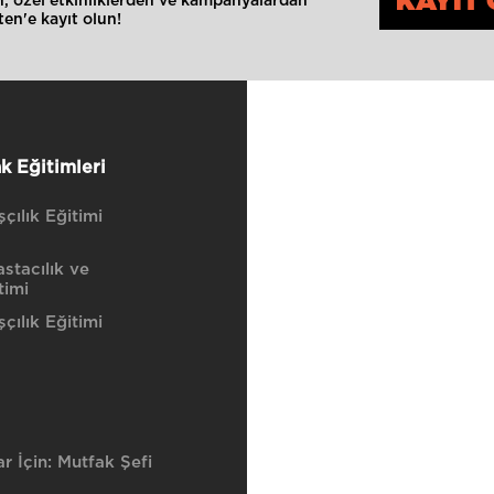
KAYIT 
an, özel etkinliklerden ve kampanyalardan
en'e kayıt olun!
k Eğitimleri
çılık Eğitimi
stacılık ve
timi
çılık Eğitimi
r İçin: Mutfak Şefi