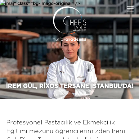
imaj" class="bg-image-original" />
İREM GÜL, RIXOS TERSANE ISTANBUL’DA!
Profesyonel Pastacılık ve Ekmekçilik
Eğitimi mezunu öğrencilerimizden İrem